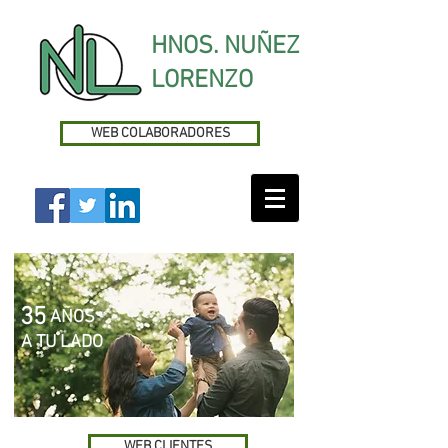
HNOS. NUÑEZ
LORENZO
WEB COLABORADORES
35
AÑOS
A TU LADO
WEB CLIENTES