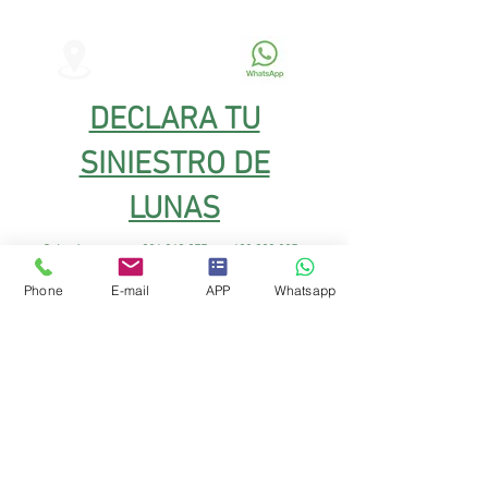
DECLARA TU
SINIESTRO DE
LUNAS
Salceda:
986 349 075
608 333 885
986 347 391
Phone
E-mail
APP
Whatsapp
986 659 267
Salvaterra:
629 587
358
986 601 539
Tui:
609 765
986 265 000
228
Vigo:
986 339 787
608 333
992
Porriño:
615 381